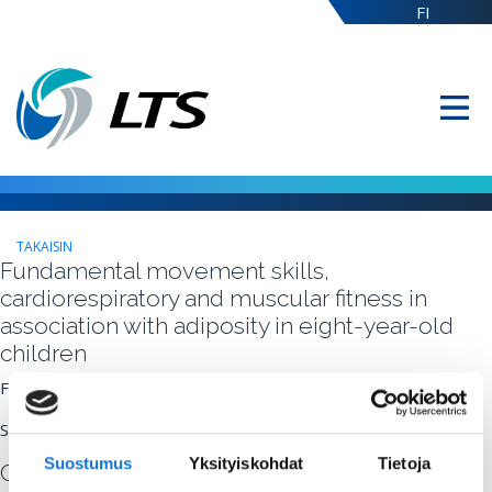
FI
TAKAISIN
Fundamental movement skills,
cardiorespiratory and muscular fitness in
association with adiposity in eight-year-old
children
Fri Nov 04 10:24:00 2022
Sari Slotte, University of Jyväskylä
Suostumus
Yksityiskohdat
Tietoja
Commenting