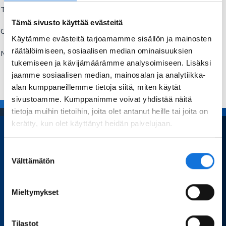
Title:
Tämä sivusto käyttää evästeitä
Comment:
Käytämme evästeitä tarjoamamme sisällön ja mainosten
räätälöimiseen, sosiaalisen median ominaisuuksien
Name:
tukemiseen ja kävijämäärämme analysoimiseen. Lisäksi
Send
jaamme sosiaalisen median, mainosalan ja analytiikka-
alan kumppaneillemme tietoja siitä, miten käytät
sivustoamme. Kumppanimme voivat yhdistää näitä
tietoja muihin tietoihin, joita olet antanut heille tai joita on
kerätty, kun olet käyttänyt heidän palvelujaan.
Suostumuksen
Home
Välttämätön
valinta
Sport Science
Mieltymykset
Articles and blogs
Dissertations
Tilastot