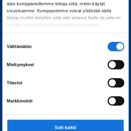
alan kumppaneillemme tietoja siitä, miten käytät
sivustoamme. Kumppanimme voivat yhdistää näitä
tietoja muihin tietoihin, joita olet antanut heille tai joita on
kerätty, kun olet käyttänyt heidän palvelujaan.
Suostumuksen
Välttämätön
valinta
Sports from public and private
broadcasters: Comparing Finnish
Mieltymykset
television's studio coverage of FIFA
World Cup Qatar 2022
Tilastot
Markkinointi
Salli kaikki