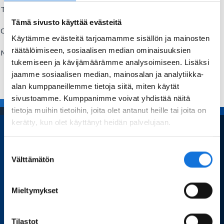
Title:
Tämä sivusto käyttää evästeitä
Comment:
Käytämme evästeitä tarjoamamme sisällön ja mainosten
räätälöimiseen, sosiaalisen median ominaisuuksien
Name:
tukemiseen ja kävijämäärämme analysoimiseen. Lisäksi
Send
jaamme sosiaalisen median, mainosalan ja analytiikka-
alan kumppaneillemme tietoja siitä, miten käytät
sivustoamme. Kumppanimme voivat yhdistää näitä
tietoja muihin tietoihin, joita olet antanut heille tai joita on
kerätty, kun olet käyttänyt heidän palvelujaan.
Suostumuksen
Home
Välttämätön
valinta
Sport Science
Mieltymykset
Articles and blogs
Dissertations
Tilastot