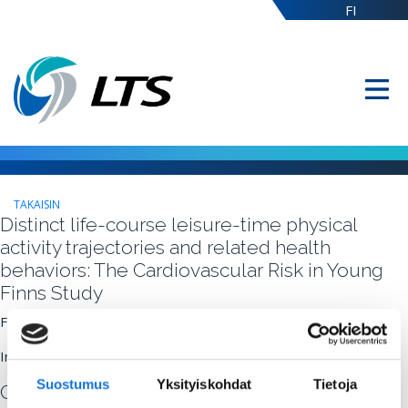
FI
TAKAISIN
Distinct life-course leisure-time physical
activity trajectories and related health
behaviors: The Cardiovascular Risk in Young
Finns Study
Fri Dec 10 15:26:00 2021
Irinja Lounassalo, University of Jyväskylä
Suostumus
Yksityiskohdat
Tietoja
Commenting