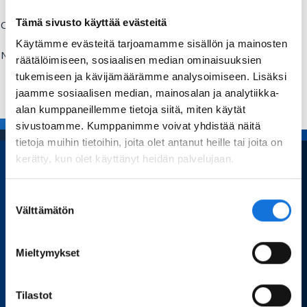
Tämä sivusto käyttää evästeitä
Comment:
Käytämme evästeitä tarjoamamme sisällön ja mainosten
Name:
räätälöimiseen, sosiaalisen median ominaisuuksien
Send
tukemiseen ja kävijämäärämme analysoimiseen. Lisäksi
jaamme sosiaalisen median, mainosalan ja analytiikka-
alan kumppaneillemme tietoja siitä, miten käytät
sivustoamme. Kumppanimme voivat yhdistää näitä
tietoja muihin tietoihin, joita olet antanut heille tai joita on
kerätty, kun olet käyttänyt heidän palvelujaan.
Home
Suostumuksen
Välttämätön
valinta
Sport Science
Articles and blogs
Mieltymykset
Dissertations
Finnish actors in sport science
Tilastot