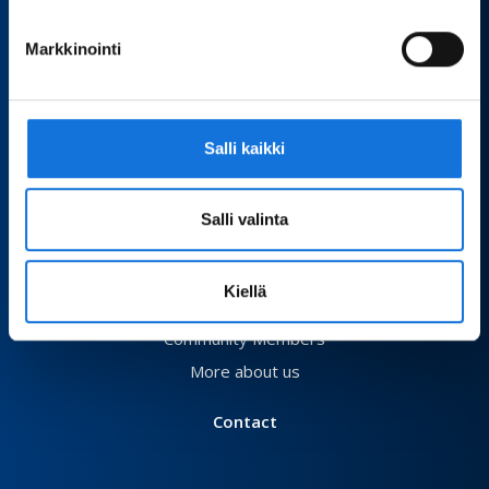
Adapted Physical Activity
Markkinointi
What is APA?
Actors and Networks
Current Recommendations
Salli kaikki
Events
Salli valinta
About us
Board
Kiellä
Membership
Community Members
More about us
Contact