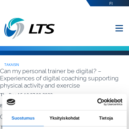
FI
TAKAISIN
Can my personal trainer be digital? –
Experiences of digital coaching supporting
physical activity and exercise
Thu Dec 15 10:27:00 2022
Eeva Kettunen, University of Jyväskylä
Commenting
Suostumus
Yksityiskohdat
Tietoja
Title: