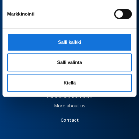
Adapted Physical Activity
Markkinointi
What is APA?
Actors and Networks
Current Recommendations
Salli kaikki
Events
Salli valinta
About us
Board
Kiellä
Membership
Community Members
More about us
Contact