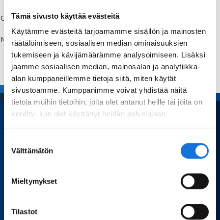
Tämä sivusto käyttää evästeitä
Comment:
Käytämme evästeitä tarjoamamme sisällön ja mainosten
Name:
räätälöimiseen, sosiaalisen median ominaisuuksien
Send
tukemiseen ja kävijämäärämme analysoimiseen. Lisäksi
jaamme sosiaalisen median, mainosalan ja analytiikka-
alan kumppaneillemme tietoja siitä, miten käytät
sivustoamme. Kumppanimme voivat yhdistää näitä
tietoja muihin tietoihin, joita olet antanut heille tai joita on
kerätty, kun olet käyttänyt heidän palvelujaan.
Home
Suostumuksen
Välttämätön
valinta
Sport Science
Articles and blogs
Mieltymykset
Dissertations
Finnish actors in sport science
Tilastot