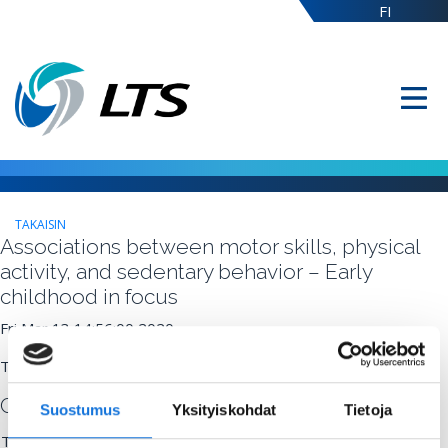
FI
TAKAISIN
Associations between motor skills, physical
activity, and sedentary behavior – Early
childhood in focus
Fri Mar 13 14:56:00 2020
Tanja Matarma, University of Turku
Commenting
Suostumus
Yksityiskohdat
Tietoja
Title: